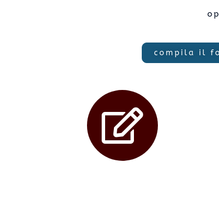
o
compila il f
info@msconsulenze.it