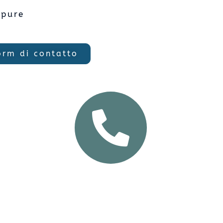
ppure
orm di contatto
+39 333 30 70 130