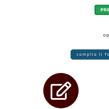
PR
o
compila il f