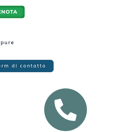
ENOTA
ppure
orm di contatto